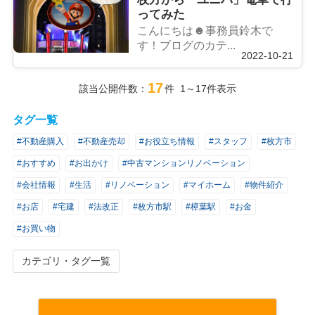
ってみた
こんにちは☻事務員鈴木で
す！ブログのカテ...
2022-10-21
17
該当公開件数：
件 1～17件表示
タグ一覧
#不動産購入
#不動産売却
#お役立ち情報
#スタッフ
#枚方市
#おすすめ
#お出かけ
#中古マンションリノベーション
#会社情報
#生活
#リノベーション
#マイホーム
#物件紹介
#お店
#宅建
#法改正
#枚方市駅
#樟葉駅
#お金
#お買い物
カテゴリ・タグ一覧