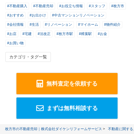
#不動産購入
#不動産売却
#お役立ち情報
#スタッフ
#枚方市
#おすすめ
#お出かけ
#中古マンションリノベーション
#会社情報
#生活
#リノベーション
#マイホーム
#物件紹介
#お店
#宅建
#法改正
#枚方市駅
#樟葉駅
#お金
#お買い物
カテゴリ・タグ一覧
無料査定を依頼する
まずは無料相談する
枚方市の不動産売却｜株式会社ダイケンリフォームサービス
不動産に関する