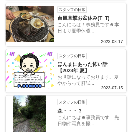
スタッフの日常
台風直撃お盆休み(T_T)
こんにちは！事務員です☻本
日より夏季休暇...
2023-08-17
スタッフの日常
ほんまにあった怖い話
【2023年 夏】
お世話になっております。夏
やからって肝試...
2023-07-15
スタッフの日常
森・・・？
こんにちは☻事務員です！先
日物件写真を撮...