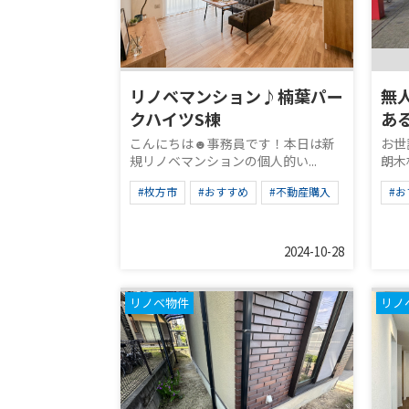
リノベマンション♪楠葉パー
無
クハイツS棟
あ
こんにちは☻事務員です！本日は新
お世
規リノベマンションの個人的い...
朗木
#枚方市
#おすすめ
#不動産購入
#お
2024-10-28
リノベ物件
リノ