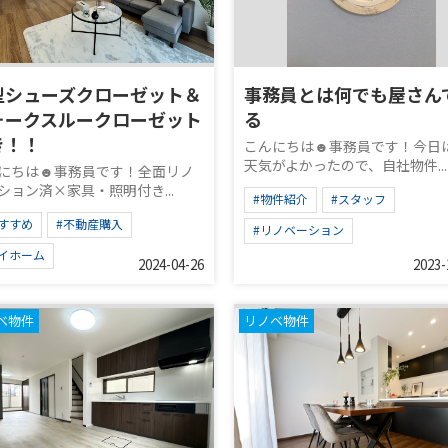
型シューズクローゼット＆
事務員とは何でも屋さん
ォークスルークローゼット
る
き！！
こんにちは☻事務員です！今日
天気がよかったので、自社物件...
にちは☻事務員です！全面リノ
ション済×家具・照明付き...
#物件紹介
#スタッフ
すすめ
#不動産購入
#リノベーション
マイホーム
2024-04-26
2023-
ベ物件
リノベ物件