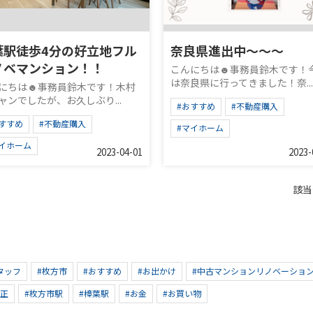
葉駅徒歩4分の好立地フル
奈良県進出中～～～
ノベマンション！！
こんにちは☻事務員鈴木です！
は奈良県に行ってきました！奈...
にちは☻事務員鈴木です！木村
ャンでしたが、お久しぶり...
#おすすめ
#不動産購入
すすめ
#不動産購入
#マイホーム
マイホーム
2023-04-01
2023-
該当
タッフ
#枚方市
#おすすめ
#お出かけ
#中古マンションリノベーショ
改正
#枚方市駅
#樟葉駅
#お金
#お買い物