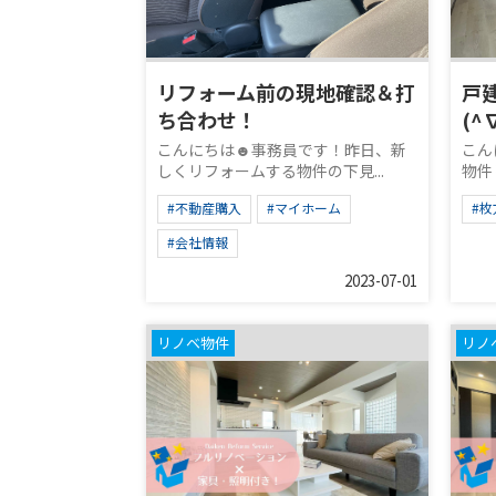
リフォーム前の現地確認＆打
戸
ち合わせ！
(^
こんにちは☻事務員です！昨日、新
こん
しくリフォームする物件の下見...
物件
#不動産購入
#マイホーム
#枚
#会社情報
2023-07-01
リノベ物件
リノ