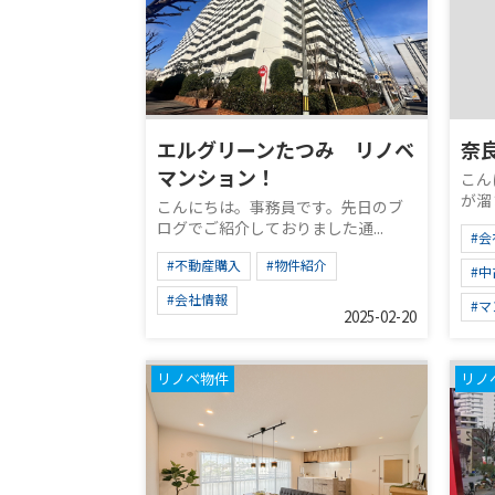
エルグリーンたつみ リノベ
奈
マンション！
こん
が溜
こんにちは。事務員です。先日のブ
ログでご紹介しておりました通...
#会
#不動産購入
#物件紹介
#
#会社情報
#
2025-02-20
リノベ物件
リノ