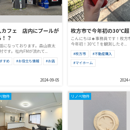
人カフェ 店内にプールが
枚方市で今年初の30℃超
る！？
こんにちは☻事務員です！枚方
今年初！30℃↑を観測したそ...
話になっております。森山直太
村です。社内FMが流れて...
#枚方市
#不動産購入
すすめ
#お役立ち情報
#お店
#マイホーム
2024-09-05
2024-
ベ物件
リノベ物件