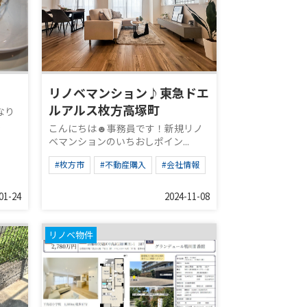
リノベマンション♪東急ドエ
ルアルス枚方高塚町
なり
.
こんにちは☻事務員です！新規リノ
ベマンションのいちおしポイン...
#枚方市
#不動産購入
#会社情報
01-24
2024-11-08
リノベ物件