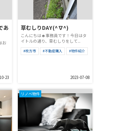
であ
草むしりDAY(^∇^)
こんにちは☻事務員です！今日はタ
イトルの通り、草むしりをして...
はお
#枚方市
#不動産購入
#物件紹介
10-23
2023-07-08
リノベ物件