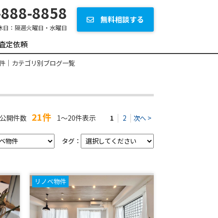
888-8858
無料相談する
休日：
隔週火曜日・水曜日
査定依頼
件｜カテゴリ別ブログ一覧
21件
公開件数
1～20件表示
1
2
次へ >
タグ：
リノベ物件