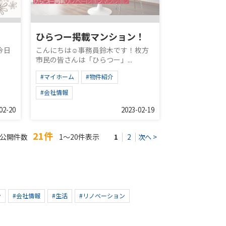
ひらつー掲載マンション！
今日
こんにちは☺︎事務員鈴木です！枚方
市民の皆さんは「ひらつー」...
#マイホーム
#物件紹介
#会社情報
02-20
2023-02-19
21件
公開件数
1～20件表示
1
2
次へ >
ン
#会社情報
#生活
#リノベーション