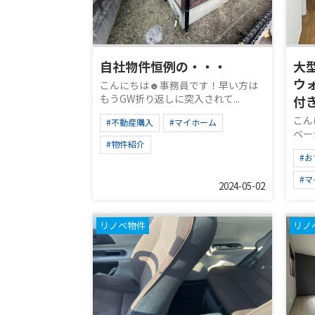
自社物件恒例の・・・
大
ウ
こんにちは☻事務員です！早い方は
もうGW折り返しに突入されて...
付
こん
#不動産購入
#マイホーム
ベー
#物件紹介
#お
#
2024-05-02
リノベ物件
リノ