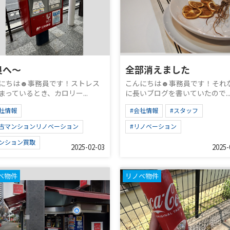
良へ～
全部消えました
にちは☻事務員です！ストレス
こんにちは☻事務員です！それ
まっているとき、カロリー...
に長いブログを書いていたので..
社情報
#会社情報
#スタッフ
中古マンションリノベーション
#リノベーション
マンション買取
2025-02-03
2025-
ベ物件
リノベ物件