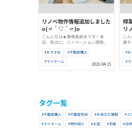
リノベ物件情報追加しました
樟
o(〃＾▽＾〃)o
リ
こんにちは☻事務員鈴木です！本
こん
日、先ほど、リノベーション済物...
連チ
#おすすめ
#不動産購入
#お
#マイホーム
#
2023-04-15
タグ一覧
#不動産購入
#不動産売却
#お役立ち情報
#ス
#マイホーム
#物件紹介
#お店
#宅建
#法