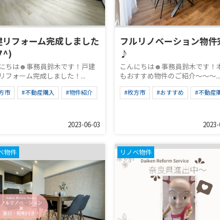
建リフォーム完成しました
フルリノベーション物件
∇^)
♪
にちは☻事務員鈴木です！戸建
こんにちは☻事務員鈴木です！
リフォーム完成しました！...
もおすすめ物件のご紹介～～～..
方市
#不動産購入
#物件紹介
#枚方市
#おすすめ
#不動産
2023-06-03
2023-
ベ物件
リノベ物件