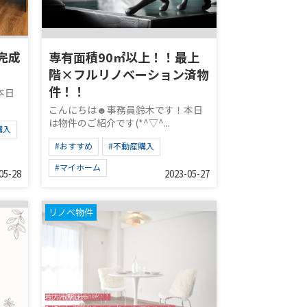
完成
専有面積90㎡以上！！最上
階×フルリノベーション済物
件！！
本日
.
こんにちは☻事務員鈴木です！本日
は物件のご紹介です(*^▽^...
購入
#おすすめ
#不動産購入
#マイホーム
05-28
2023-05-27
リノベ物件