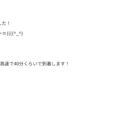
した！
(((^_^)
高速で40分くらいで到着します！