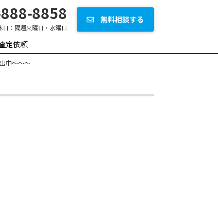
888-8858
無料相談する
休日：
隔週火曜日・水曜日
査定依頼
出中～～～