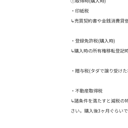
①取得時(購入時)
・印紙税
↳売買契約書や金銭消費貸借
・登録免許税(購入時)
↳購入時の所有権移転登記時
・贈与税(タダで譲り受けた
・不動産取得税
↳諸条件を満たすと減税の特
さい。購入後3ヶ月ぐらい